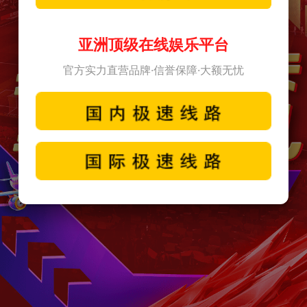
亚洲顶级在线娱乐平台
官方实力直营品牌·信誉保障·大额无忧